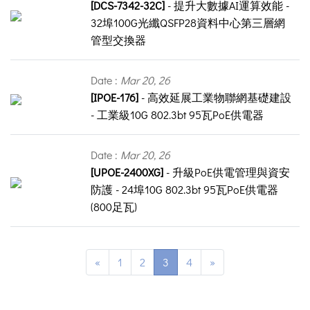
[DCS-7342-32C]
- 提升大數據AI運算效能 -
32埠100G光纖QSFP28資料中心第三層網
管型交換器
Date :
Mar 20, 26
[IPOE-176]
- 高效延展工業物聯網基礎建設
- 工業級10G 802.3bt 95瓦PoE供電器
Date :
Mar 20, 26
[UPOE-2400XG]
- 升級PoE供電管理與資安
防護 - 24埠10G 802.3bt 95瓦PoE供電器
(800足瓦)
«
1
2
3
4
»