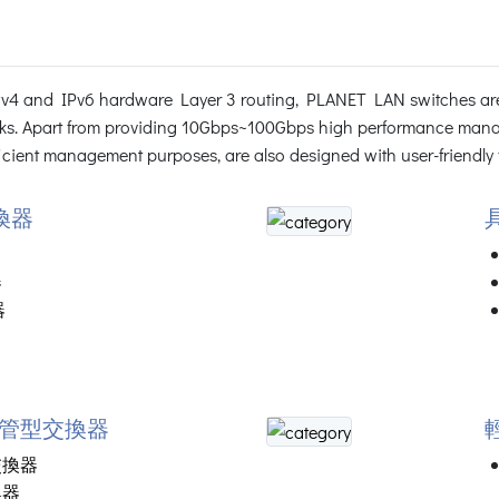
IPv4 and IPv6 hardware Layer 3 routing, PLANET LAN switches are
ks. Apart from providing 10Gbps~100Gbps high performance mana
ient management purposes, are also designed with user-friendly fa
換器
器
器
網管型交換器
交換器
換器