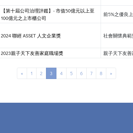
【第十屆公司治理評鑑】- 市值50億元以上至
前5%之優良
100億元之上市櫃公司
2024 聯經 ASSET 人文企業獎
社會關懷典範
2023親子天下友善家庭職場獎
親子天下友善
«
1
2
3
4
5
6
7
8
»