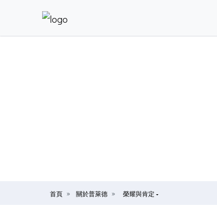
首頁
關於普萊德
榮耀與肯定