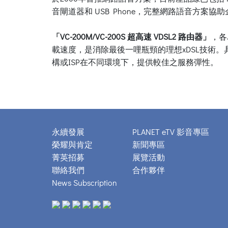
音閘道器和 USB Phone，完整網路語音方案
「VC-200M/VC-200S 超高速 VDSL2 路由器」
，各
載速度，是消除最後一哩瓶頸的理想xDSL技術。具
構或ISP在不同環境下，提供較佳之服務彈性。
永續發展
PLANET eTV 影音專區
榮耀與肯定
新聞專區
菁英招募
展覽活動
聯絡我們
合作夥伴
News Subscription