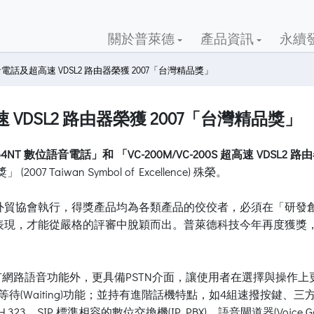
關於普萊德
產品資訊
永續
話及超高速 VDSL2 路由器榮獲 2007「台灣精品獎」
DSL2 路由器榮獲 2007「台灣精品獎」
154NT 數位語音電話」和 「VC-200M/VC-200S 超高速 VDSL2 路
aiwan Symbol of Excellence) 殊榮。
外貿協會執行，得獎產品均為各類產品的佼佼者，必須在「研發
表現，才能從嚴格的評審中脫穎而出。普萊德科技今年再度獲獎
有網路語音功能外，更具備PSTN介面，讓使用者在選擇與操作
ransfer)及來電等待(Waiting)功能；並持有進階話機特點，如4
、SIP 標準相容的數位交換機(IP PBX)、語音閘道器(Voice G