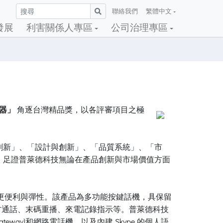
聯絡我們
繁體中文
發展
利害關係人專區
公司治理專區
由器」
角逐台灣精品獎，以各評審項目之極
創新」、「設計與創新」、「品質系統」、「市
，足證普萊德科技無論在產品創新與市場價值方面
上更便利與彈性。該產品為多功能按鍵話機，具保留
組速撥按鍵、三方通話、末碼重播、來電記錄指示等。普萊德科技
ateway)和網路電話機，以及內建 Skype 的個人語