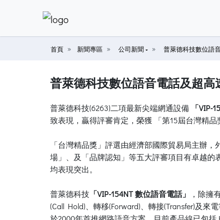
首頁
新聞專區
公司新聞
普萊德科技數位語音電
普萊德科技數位語音電話及超高速 V
普萊德科技(6263)二項最新尖端網通設備
「VIP-
致表現，贏得評審肯定，榮獲 「第15屆台灣精品獎」 (2007 T
「台灣精品獎」評選由經濟部國際貿易局主辦，
場」、及「品牌認知」等五大評審項目有卓越的
均表現突出。
普萊德科技
「VIP-154NT 數位語音電話」
，除擁
(Call Hold)、轉移(Forward)、轉接(T
於2000年首推網路語音方案，目前產品線已包括 H.323