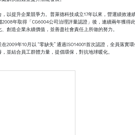
以提升企業競爭力。普萊德科技成立17年以來，營運績效連續獲利
是繼2008年取得「CG6004公司治理評量認證」後，連續兩年
化、創造企業永續價值，並善盡社會責任上所做的努力。
09年10月以 “零缺失” 通過ISO14001首次認證，全員落實環
養，並結合員工群體力量，提倡環保，對抗地球暖化。