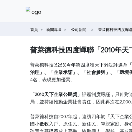
首頁
新聞專區
公司新聞
普萊德科技四度蟬聯
普萊德科技四度蟬聯「2010年
普萊德科技(6263)今年第四度獲天下雜誌評選為
「
治理」、「企業承諾」、「社會參與」、「環境
4名，表現更加優異。
「2010天下企業公民獎」
評鑑制度嚴謹，只針對
局，並持續推動企業社會責任，因此再次在2,00
普萊德科技自2007年起，連續四年於「天下企
國小低收入戶、原住民、新住民、單親家庭、身
孩童之基礎養成上著手，協助個人、學校、甚或