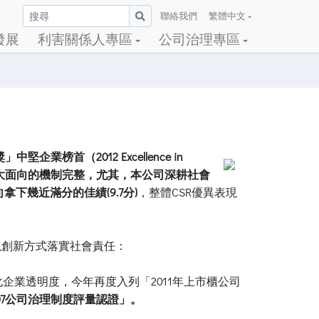
聯絡我們
繁體中文
發展
利害關係人專區
公司治理專區
企業榜首（2012 Excellence in
大面向的機制完整，尤其，本公司深耕社會
幾近滿分的佳績(9.7分)
，整體CSR優異表現
以創新方式落實社會責任：
企業透明度，今年再度入列「2011年上市櫃公司
007公司治理制度評量認證」。