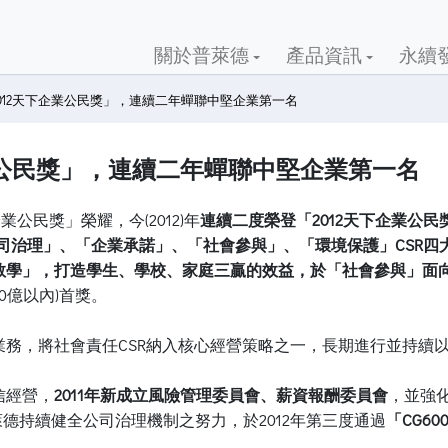
關於普萊德
產品資訊
永續
012天下企業公民獎」，連續二年蟬聯中堅企業第一名
業公民獎」，連續二年蟬聯中堅企業第一名
業公民獎」榮耀，今(2012)年
連續二度榮登「2012天下企業公民獎」中堅
司治理」、「企業承諾」、「社會參與」、「環境保護」CSR四
學」，打造學生、學校、家庭三贏的效益，於「社會參與」面向拿下
0億以內)首獎。
務，將社會責任CSR納入核心經營策略之一，長期進行並持續
信經營，
2011年新成立風險管理委員會、薪資報酬委員會
，並強化
德持續健全公司治理機制之努力，於2012年第三度通過
「CG6