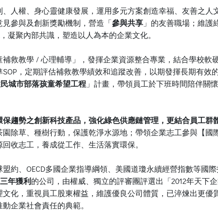
利、人權、身心靈健康發展，運用多元方案創造幸福、友善之人
意見參與及創新獎勵機制，營造「
參與共享
」的友善職場；維護
NA，凝聚內部共識，塑造以人為本的企業文化。
補救教學 / 心理輔導」，發揮企業資源整合專業，結合學校軟
準SOP，定期評估補救教學績效和追蹤改善，以期發揮長期有效
原住民城市部落孩童希望工程
」計畫，帶領員工於下班時間陪伴關
環保趨勢之創新科技產品，強化綠色供應鏈管理，更結合員工群
茶園除草、種樹行動，保護乾淨水源地；帶領企業志工參與【國
源回收志工，養成從工作、生活落實環保。
盟約、OECD多國企業指導綱領、美國道瓊永續經營指數等國
續三年獲利
的公司，由權威、獨立的評審團評選出「2012年天下
治理文化，重視員工股東權益，維護優良公司體質，已淬煉出更優
推動企業社會責任的典範。