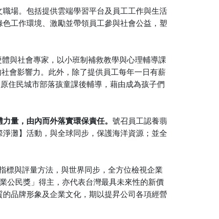
文職場。包括提供雲端學習平台及員工工作與生活
綠色工作環境、激勵並帶領員工參與社會公益，塑
硬體與社會專家，以小班制補救教學與心理輔導課
的社會影響力。此外，除了提供員工每年一日有薪
懷原住民城市部落孩童課後輔導，藉由成為孩子們
體力量，由內而外落實環保責任。
號召員工認養翡
際淨灘】活動，與全球同步，保護海洋資源；並全
際指標與評量方法，與世界同步，全方位檢視企業
企業公民獎」得主，亦代表台灣最具未來性的新價
質的品牌形象及企業文化，期以提昇公司各項經營