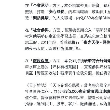
在
「
企業承諾
」
方面，本公司重視員工培育、福
照護，打造「
安心成長
」的幸福職場；鼓勵員工
造「
樂活健康
」的人文職場，內化CSR為企業D
在
「
社會參與
」
方面，普萊德長期投入「弱勢兒童
程幫助弱勢孩童正常學習成長，並系統化建立標
志工假，2011年起，普萊德推行「
夜光天使 - 
的夜光天使，落實社會服務行動。
在
「
環境保護
」
方面，本公司持續
研發符合綠能
翠水庫上游的【坪林有機茶園】，實際參與坪林
員至【資源回收站】觀摩實作垃圾分類、擔任資
《天下雜誌》「天下企業公民獎」參考聯合國全球
社會責任(CSR)，自台灣
近2,000家企業篩選出連
值企業。普萊德科技成立19年以來，塑造公司
指標，達到員工、股東、客戶、廠商滿意，成為