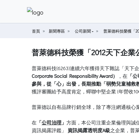
首頁
新聞專區
公司新聞
普萊德科技榮獲「2
普萊德科技榮獲「2012天下企
普萊德科技(6263)連續六年獲得天下雜誌「天下企
Corporate Social Responsibility Award）
，在
「公
參與，從「心」出發，長期推動「弱勢兒童補救教
獲評審團給予高度肯定，蟬聯中堅企業 (年營收10
普萊德以自有品牌行銷全球，除了專注網通核心業
在
「
公司治理
」
方面，本公司注重企業倫理與誠
資訊揭露評鑑」
資訊揭露透明度A級
之企業，普萊