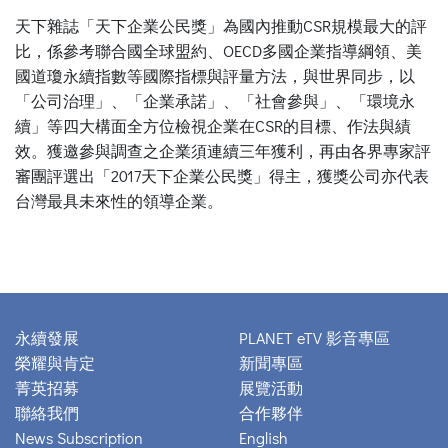
天下雜誌「天下企業公民獎」為國內推動CSR規模最大的評
比，係參考聯合國全球盟約、OECD多國企業指導綱領、美
國道瓊永續指數等國際指標與評量方法，與世界同步，以
「公司治理」、「企業承諾」、「社會參與」、「環境永
續」等四大構面全方位檢視企業在CSR的目標、作法與績
效。獲邀參與調查之企業須連續三年獲利，再由各界專家評
審團評選出「2017天下企業公民獎」得主，獲獎公司亦代表
台灣最具未來性的領導企業。
永續發展
PLANET eTV 影音專區
榮耀與肯定
新聞專區
菁英招募
展覽活動
聯絡我們
合作夥伴
News Subscription
English