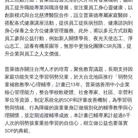
員工提升職能專業與職涯發展，並注重員工身心靈健康，以
創新模式與台北慈濟醫院合作，設立普萊德專屬家庭醫師，
搭配各式健康講座活動，提供員工從疾病預防、健康諮詢到
身心保養之全方位健康管理服務。此外，甫以多元方式鼓勵
員工參與公益行動，例如新人關懷學長、夜光天使志工、淨
山志工、認養有機茶園等，無形中更強化團隊CSR共識，提
升企業與員工之人文價值。
普萊德亦關注台灣人才的培育，聚焦教育議題，長期支持因
家庭功能失常之學習弱勢兒童，於大台北地區推行「弱勢兒
童補救教學/心理輔導」計畫已13年。普萊德善用中小企業
核心管理能力，整合學校軟硬體、社會專家、社區、非營利
單位等資源，制定系統化的SOP和評量改善機制，為學習弱
勢與情緒、行為障礙的孩童量身訂做個別化的輔導教學與心
理關懷，並定期追蹤輔導成效，本計畫已輔導累計超過6千
人次的弱勢孩童重拾學習的自信心，樹立做公益也要落實
SOP的典範。