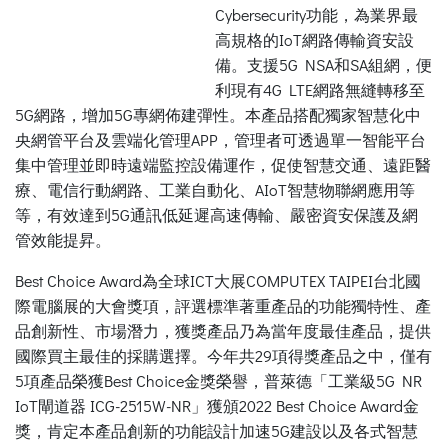
Cybersecurity功能，為業界最
高規格的IoT網路傳輸資安設
備。支援5G NSA和SA組網，便
利現有4G LTE網路無縫轉移至
5G網路，增加5G專網佈建彈性。本產品搭配獨家智慧化中
央網管平台及雲端化管理APP，管理者可透過單一智能平台
集中管理並即時遠端監控設備運作，促使智慧交通、遠距醫
療、電信行動網路、工業自動化、AIoT智慧物聯網應用等
等，有效達到5G通訊低延遲高速傳輸、嚴密資安保護及網
管效能提昇。
Best Choice Award為全球ICT大展COMPUTEX TAIPEI台北國
際電腦展的大會獎項，評選標準著重產品的功能獨特性、產
品創新性、市場潛力，獲獎產品乃為當年度最佳產品，提供
國際買主最佳的採購選擇。今年共29項得獎產品之中，僅有
5項產品榮獲Best Choice金獎榮譽，普萊德「工業級5G NR
IoT閘道器 ICG-2515W-NR」獲頒2022 Best Choice Award金
獎，肯定本產品創新的功能設計加速5G建設以及各式智慧