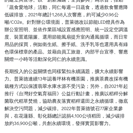
「蔬食愛地球」活動，同仁每週一日蔬食，透過飲食響應降
低碳排放，2021年總計1,268人次響應，約可減少0.96公
噸/CO2e。針對辦公環境面，普萊德改以節能LED燈具作為
辦公室照明、並依作業區域設置感應照明、統一設定空調溫
度、裝置遮陽簾、選用節能風扇提升室內通風循環，而日常
用品的採買，例如衛生紙、擦手紙、洗手乳等也選用具有綠
色環保標章的產品。並藉由員工旅遊、內部平台宣導、響應
關燈一小時等活動深化同仁的永續意識。
長期投入的公益關懷也同樣緊扣永續議題，擴大永續影響
力。普萊德連續13年認養坪林有機茶園，推廣茶農改採有機
栽種方式以保護翡翠水庫水源不受污染；另外，自2021年起
推行《台灣好空氣育福田》公益行動計畫，推廣以稻稈分解
菌取代稻草焚燒，協助農友落實稻稈還田之永續循環，徹底
解決空污問題，減少碳排。2022年普萊德號召77家企業參
與，在花蓮縣、彰化縣總計認捐4,100公頃稻田，減少碳排
放約36,900公噸，共創永續環境，發揮實質影響力。