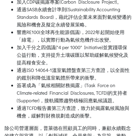
加入CDP碳揭露專案(Carbon Disclosure Project)。
通過SASB永續會計準則(Sustainability Accounting
Standards Board)，藉此評估企業未來面對氣候變遷的
風險和機會及擬定永續發展策略。
響應RE100(全球再生能源倡議)，2022年起開始使用
「綠電」，以實際行動為氣候危機作出改變。
加入千分之四倡議("4 per 1000" Initiative)並實踐環保
公益行動，支持提升土壤碳匯以幫助緩解氣候變化及
提高糧食安全。
通過ISO 14064-1溫室氣體盤查第三方查證，以全面性
的鑑別和降低溫室氣體所帶來的衝擊。
簽署成為「氣候相關財務揭露」(Task Force on
Climate-related Financial Disclosures, TCFD)的支持者
(Supporter)，接軌國際趨勢積極回應氣候議題。
通過TCFD報告書第三方查證，致力於揭露氣候風險與
機會，緩解對財務規劃造成的衝擊。
除公司營運層面，普萊德在照顧員工的同時，兼顧永續觀念
的建立與宣導。以「創新減碳，全員參與」為宗旨，推動