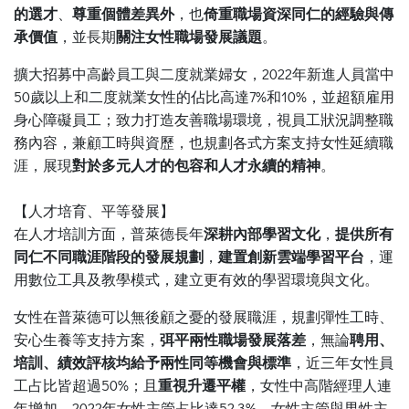
的選才
、
尊重個體差異外
，也
倚重職場資深同仁的經驗與傳
承價值
，並長期
關注女性職場發展議題
。
擴大招募中高齡員工與二度就業婦女，2022年新進人員當中
50歲以上和二度就業女性的佔比高達7%和10%，並超額雇用
身心障礙員工；致力打造友善職場環境，視員工狀況調整職
務內容，兼顧工時與資歷，也規劃各式方案支持女性延續職
涯，展現
對於多元人才的包容和人才永續的精神
。
【人才培育、平等發展】
在人才培訓方面，普萊德長年
深耕內部學習文化
，
提供所有
同仁不同職涯階段的發展規劃
，
建置創新雲端學習平台
，運
用數位工具及教學模式，建立更有效的學習環境與文化。
女性在普萊德可以無後顧之憂的發展職涯，規劃彈性工時、
安心生養等支持方案，
弭平兩性職場發展落差
，無論
聘用、
培訓、績效評核均給予兩性同等機會與標準
，近三年女性員
工占比皆超過50%；且
重視升遷平權
，女性中高階經理人連
年增加，2022年女性主管占比達52.3%，女性主管與男性主