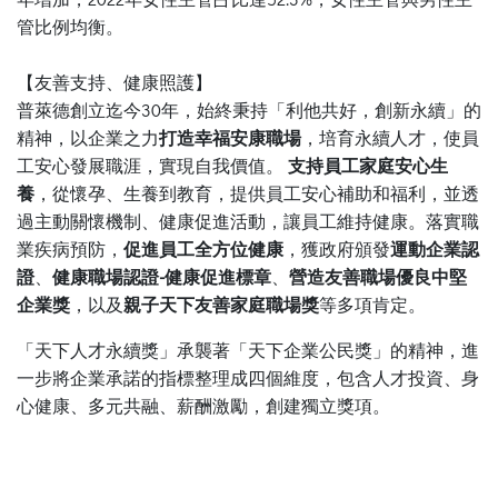
管比例均衡。
【友善支持、健康照護】
普萊德創立迄今30年，始終秉持「利他共好，創新永續」的
精神，以企業之力
打造幸福安康職場
，培育永續人才，使員
工安心發展職涯，實現自我價值。
支持員工家庭安心生
養
，從懷孕、生養到教育，提供員工安心補助和福利，並透
過主動關懷機制、健康促進活動，讓員工維持健康。落實職
業疾病預防，
促進員工全方位健康
，獲政府頒發
運動企業認
證
、
健康職場認證-健康促進標章
、
營造友善職場優良中堅
企業獎
，以及
親子天下友善家庭職場獎
等多項肯定。
「天下人才永續獎」承襲著「天下企業公民獎」的精神，進
一步將企業承諾的指標整理成四個維度，包含人才投資、身
心健康、多元共融、薪酬激勵，創建獨立獎項。