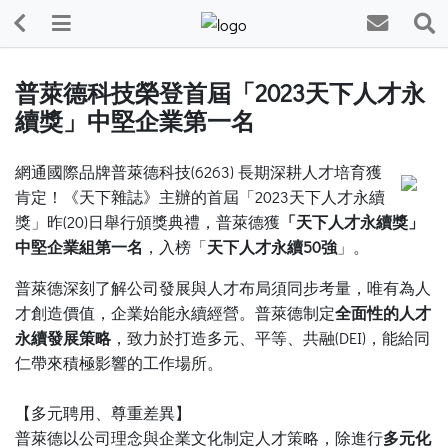
普萊德科技榮登首屆「2023天下人才永
續獎」中堅企業第一名
網通國際品牌普萊德科技(6263) 長期深耕人才培育獲
肯定！《天下雜誌》主辦的首屆「2023天下人才永續
獎」昨(20)日舉行頒獎典禮，普萊德獲
「天下人才永續獎」
中堅企業組第一名
，入榜「
天下人才永續50強
」。
普萊德深刻了解公司發展與人才布局須同步考量，唯有為人
才創造價值，企業始能永續經營。普萊德制定
全面性的人才
永續發展策略
，致力於打造多元、平等、共融(DEI)，能給同
仁帶來積極影響的工作場所。
【多元聘用、尊重差異】
普萊德以公司理念與企業文化制定人才策略，除進行
多元化