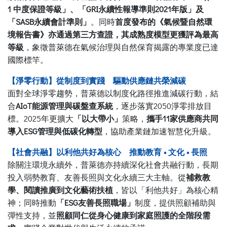
1 中度保證等級」、「GRI永續性報導準則2021年版」及
「SASB永續會計準則」
。同時
首度發布的《氣候暨自然環
境報告書》亦通過第三方查證，其成熟度模型更獲評為最高
等級
，象徵普萊德在氣候治理與自然保育揭露的專業度已達
國際標竿。
【淨零行動】從制度到實踐 驅動供應鏈共榮減碳
面對全球淨零趨勢，普萊德以制度化路徑推進減碳行動，結
合
AIoT能源管理與碳盤查系統
，逐步落實2050淨零排放目
標。2025年更擴大
「以大帶小」
策略，
攜手11家供應商共同
導入ESG管理與低碳化轉型
，協助產業鏈加速智慧化升級。
【社會共融】以利他共好為核心 推動教育 • 文化 • 長照
除關注環境永續外，普萊德亦持續深化社會共融行動，長期
投入弱勢教育、友善長照與文化永續三大主軸。從
補救教
學、閱讀推廣到文化藝術扶植
，皆以「利他共好」為核心精
神；同時推動
「ESG友善長照職場」
制度，提供照顧補助與
彈性支持，並
照顧同仁從身心健康到家庭照護的全階段需