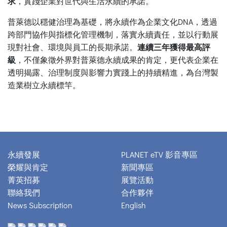
求
，實踐企業對世代與生活永續的承諾。
普萊德以穩健治理為基礎，將永續作為企業文化DNA，透過
跨部門協作與指標化管理機制，落實永續責任，並以行動展
現對社會、環境與員工的長期承諾。
連續三年獲得最高評
級
，不僅象徵外界對普萊德永續成果的肯定，更代表企業在
透明揭露、治理制度與影響力實踐上的持續精進，為台灣製
造業樹立永續標竿。
永續發展
PLANET eTV 影音專區
榮耀與肯定
新聞專區
菁英招募
展覽活動
聯絡我們
合作夥伴
News Subscription
English