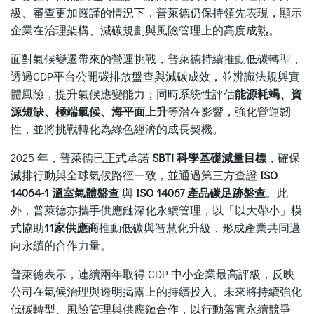
級、審查更加嚴謹的情況下，普萊德仍保持領先表現，顯示
企業在治理架構、減碳規劃與風險管理上的高度成熟。
面對氣候變遷帶來的營運挑戰，普萊德持續推動低碳轉型，
透過CDP平台公開碳排放盤查與減碳成效，並辨識法規與實
體風險，提升氣候應變能力；同時系統性評估
能源耗竭、資
源短缺、極端氣候、海平面上升
等潛在影響，強化營運韌
性，並將挑戰轉化為綠色經濟的成長契機。
2025 年，普萊德已正式承諾
SBTi 科學基礎減量目標
，確保
減排行動與全球氣候路徑一致，並通過第三方查證
ISO
14064-1 溫室氣體盤查
與
ISO 14067 產品碳足跡盤查
。此
外，普萊德亦攜手供應鏈深化永續管理，以「以大帶小」模
式協助
11家供應商
推動低碳與智慧化升級，形成產業共同邁
向永續的合作力量。
普萊德表示，連續兩年取得 CDP 中小企業最高評級，反映
公司在氣候治理與透明揭露上的持續投入。未來將持續強化
低碳轉型、風險管理與供應鏈合作，以行動落實永續競爭