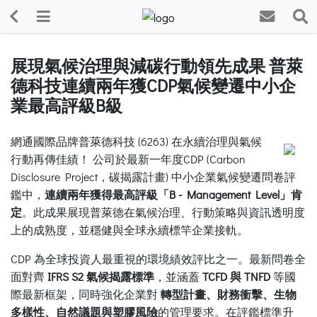
展現氣候治理與減碳行動領先成果 普萊
德科技連續兩年獲CDP氣候變遷中小企
業最高評級B級
網通國際品牌普萊德科技 (6263) 在永續治理與氣候
行動再傳佳績！ 公司於最新一年度CDP (Carbon
Disclosure Project，碳揭露計畫) 中小企業氣候變遷問卷評
鑑中，
連續兩年獲得最高評級「B - Management Level」肯
定
。此成果展現普萊德在氣候治理、行動策略與資訊透明度
上的成熟度，並穩健與全球永續標竿企業接軌。
CDP 為全球投資人最重視的環境績效評比之一。最新問卷全
面對齊
IFRS S2 氣候揭露標準
，並涵蓋
TCFD 與 TNFD
等國
際最新框架，同時強化企業對
轉型計畫、財務衝擊、生物
多樣性、自然議題與塑膠風險
的管理要求。在評鑑標準升