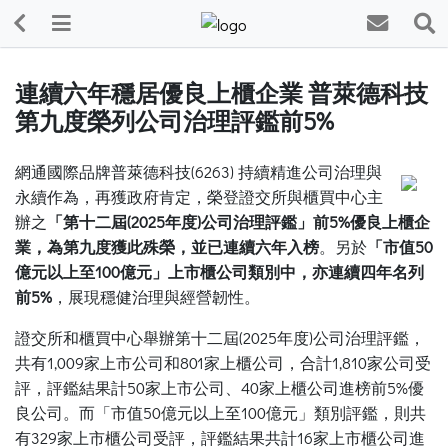
連續六年穩居優良上櫃企業 普萊德科技
第九度榮列公司治理評鑑前5%
網通國際品牌普萊德科技(6263) 持續精進公司治理與
永續作為，再獲政府肯定，榮登證交所與櫃買中心主
辦之
「第十二屆(2025年度)公司治理評鑑」前5%優良上櫃企
業，為第九度獲此殊榮，並已連續六年入榜
。另於
「市值50
億元以上至100億元」上市櫃公司類別中，亦連續四年名列
前5%
，展現穩健治理與經營韌性。
證交所和櫃買中心舉辦第十二屆(2025年度)公司治理評鑑，
共有1,009家上市公司和801家上櫃公司，合計1,810家公司受
評，評鑑結果計50家上市公司、40家上櫃公司進榜前5%優
良公司。而「市值50億元以上至100億元」類別評鑑，則共
有329家上市櫃公司受評，評鑑結果共計16家上市櫃公司進