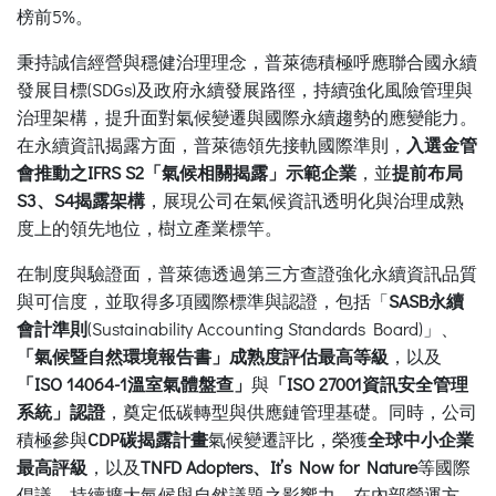
榜前5%。
秉持誠信經營與穩健治理理念，普萊德積極呼應聯合國永續
發展目標(SDGs)及政府永續發展路徑，持續強化風險管理與
治理架構，提升面對氣候變遷與國際永續趨勢的應變能力。
在永續資訊揭露方面，普萊德領先接軌國際準則，
入選金管
會推動之IFRS S2「氣候相關揭露」示範企業
，並
提前布局
S3、S4揭露架構
，展現公司在氣候資訊透明化與治理成熟
度上的領先地位，樹立產業標竿。
在制度與驗證面，普萊德透過第三方查證強化永續資訊品質
與可信度，並取得多項國際標準與認證，包括「
SASB永續
會計準則
(Sustainability Accounting Standards Board)」、
「氣候暨自然環境報告書」成熟度評估最高等級
，以及
「ISO 14064-1溫室氣體盤查」
與
「ISO 27001資訊安全管理
系統」認證
，奠定低碳轉型與供應鏈管理基礎。同時，公司
積極參與
CDP碳揭露計畫
氣候變遷評比，榮獲
全球中小企業
最高評級
，以及
TNFD Adopters、It’s Now for Nature
等國際
倡議，持續擴大氣候與自然議題之影響力。在內部營運方