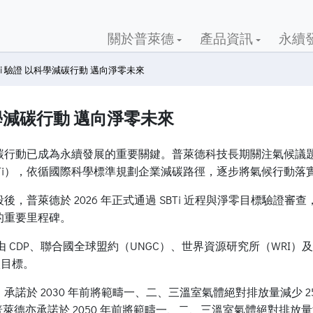
關於普萊德
產品資訊
永續
Ti 驗證 以科學減碳行動 邁向淨零未來
科學減碳行動 邁向淨零未來
行動已成為永續發展的重要關鍵。普萊德科技長期關注氣候議題，並
nitiative, SBTi），依循國際科學標準規劃企業減碳路徑，逐步將氣候
普萊德於 2026 年正式通過 SBTi 近程與淨零目標驗證審查
的重要里程碑。
由 CDP、聯合國全球盟約（UNGC）、世界資源研究所（WRI
碳目標。
基準年，承諾於 2030 年前將範疇一、二、三溫室氣體絕對排放量減少
普萊德亦承諾於 2050 年前將範疇一、二、三溫室氣體絕對排放