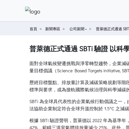
首頁
新聞專區
公司新聞
普萊德正式通過 SB
普萊德正式通過 SBTi 驗證 以
面對全球氣候變遷挑戰與淨零轉型趨勢，企業減碳
量目標倡議（Science Based Targets i
歷經目標盤點、排放量計算及減碳策略規劃等階段後，
標準與要求，成為接軌國際氣候治理與科學減碳
SBTi 為全球具代表性的企業氣候行動倡議之一，
法協助企業制定符合全球升溫控制於 1.5°C 之減
根據 SBTi 驗證聲明，普萊德以 2022 年為
42%，範疇三溫室氣體排放量減少 25%。此外，