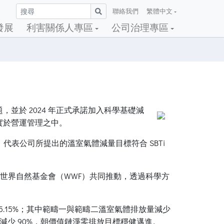
聯絡我們
繁體中文
發展
利害關係人專區
公司治理專區
於 2024 年正式承諾加入科學基礎減
行動落實於營運管理之中。
，代表公司所提出的溫室氣體減量目標符合 SBTi
）及世界自然基金會（WWF）共同推動，透過科學方
 25.15%；其中範疇一與範疇二溫室氣體排放量減少
量減少 90%，朝價值鏈淨零排放目標穩健邁進。