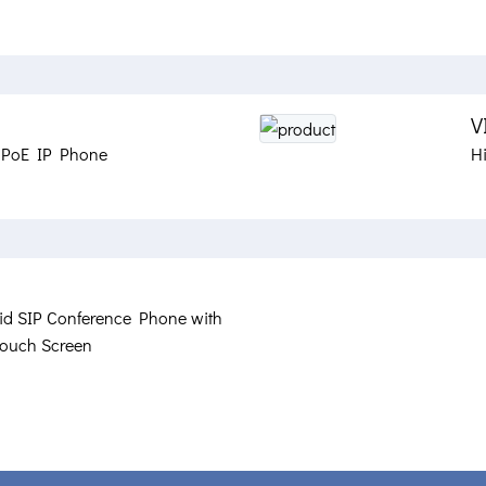
V
r PoE IP Phone
H
id SIP Conference Phone with
Touch Screen