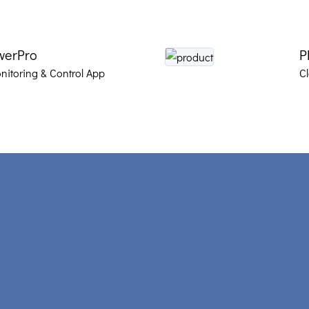
werPro
P
itoring & Control App
C