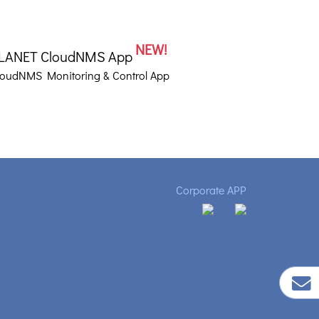
NEW!
LANET CloudNMS App
loudNMS Monitoring & Control App
Corporate APP