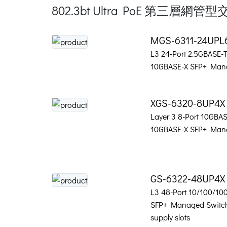
802.3bt Ultra PoE 第三層網管
MGS-6311-24UPL
L3 24-Port 2.5GBASE-T
10GBASE-X SFP+ Mana
XGS-6320-8UP4X
Layer 3 8-Port 10GBA
10GBASE-X SFP+ Mana
GS-6322-48UP4X
L3 48-Port 10/100/10
SFP+ Managed Switch
supply slots