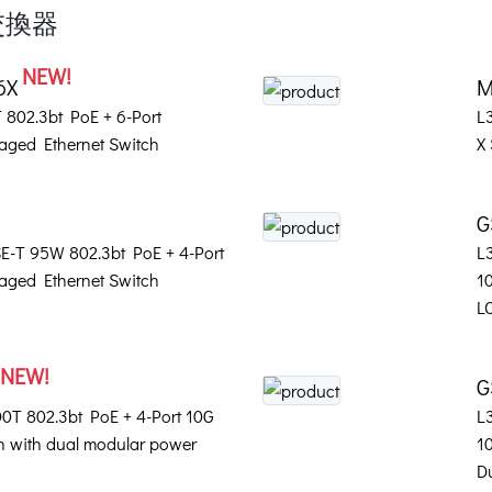
型交換器
NEW!
6X
M
 802.3bt PoE + 6-Port
L
ged Ethernet Switch
X
G
SE-T 95W 802.3bt PoE + 4-Port
L
ged Ethernet Switch
1
L
NEW!
G
00T 802.3bt PoE + 4-Port 10G
L
 with dual modular power
1
D