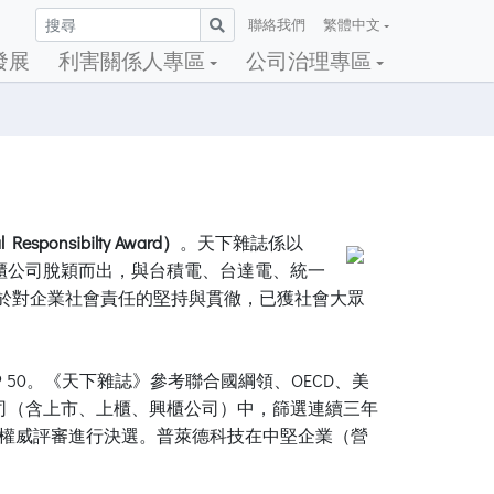
聯絡我們
繁體中文
發展
利害關係人專區
公司治理專區
Responsibilty Award）
。天下雜誌係以
櫃公司脫穎而出，與台積電、台達電、統一
對於對企業社會責任的堅持與貫徹，已獲社會大眾
50。《天下雜誌》參考聯合國綱領、OECD、美
公司（含上市、上櫃、興櫃公司）中，篩選連續三年
位權威評審進行決選。普萊德科技在中堅企業（營