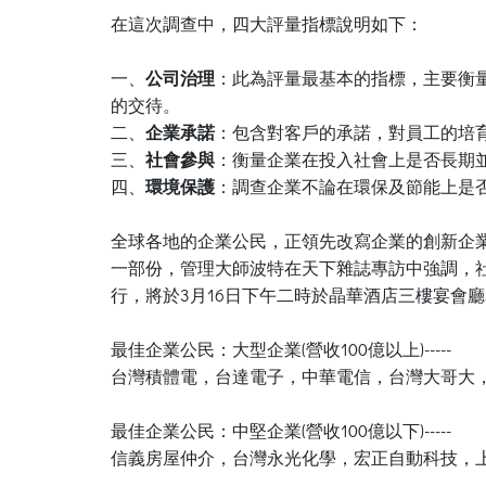
在這次調查中，四大評量指標說明如下：
一、
公司治理
：此為評量最基本的指標，主要衡
的交待。
二、
企業承諾
：包含對客戶的承諾，對員工的培
三、
社會參與
：衡量企業在投入社會上是否長期
四、
環境保護
：調查企業不論在環保及節能上是
全球各地的企業公民，正領先改寫企業的創新企業的創新策略
一部份，管理大師波特在天下雜誌專訪中強調，社
行，將於3月16日下午二時於晶華酒店三樓宴會
最佳企業公民：大型企業(營收100億以上)-----
台灣積體電，台達電子，中華電信，台灣大哥大
最佳企業公民：中堅企業(營收100億以下)-----
信義房屋仲介，台灣永光化學，宏正自動科技，