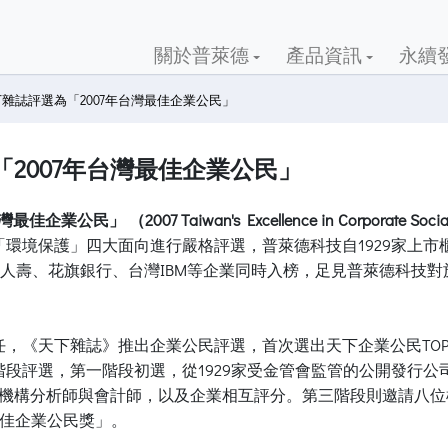
關於普萊德
產品資訊
永續
雜誌評選為「2007年台灣最佳企業公民」
2007年台灣最佳企業公民」
佳企業公民」 （2007 Taiwan's Excellence in Corporate Social 
環境保護」四大面向進行嚴格評選，普萊德科技自1929家上市
泰人壽、花旗銀行、台灣IBM等企業同時入榜，足見普萊德科技
，《天下雜誌》推出企業公民評選，首次選出天下企業公民TOP 
段評選，第一階段初選，從1929家受金管會監管的公開發行
63位機構分析師與會計師，以及企業相互評分。第三階段則邀請八
最佳企業公民獎」。