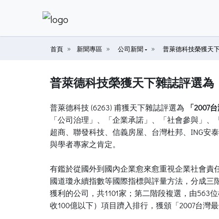
首頁
新聞專區
公司新聞
普萊德科技榮獲天下
普萊德科技榮獲天下雜誌評選為「
普萊德科技 (6263) 甫獲天下雜誌評選為
「2007台灣最
「公司治理」、「企業承諾」、「社會參與」、「
超商、聯發科技、信義房屋、台灣杜邦、ING安
與學者專家之肯定。
有鑑於從國外到國內企業愈來愈重視企業社會責任
國道瓊永續指數等國際指標與評量方法，分成三階
獲利的公司，共1101家；第二階段複選，由5
收100億以下）項目躋入排行，獲頒「2007台灣