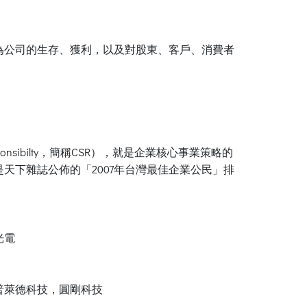
為公司的生存、獲利，以及對股東、客戶、消費者
nsibilty，簡稱CSR），就是企業核心事業策略的
下雜誌公佈的「2007年台灣最佳企業公民」排
光電
普萊德科技，圓剛科技