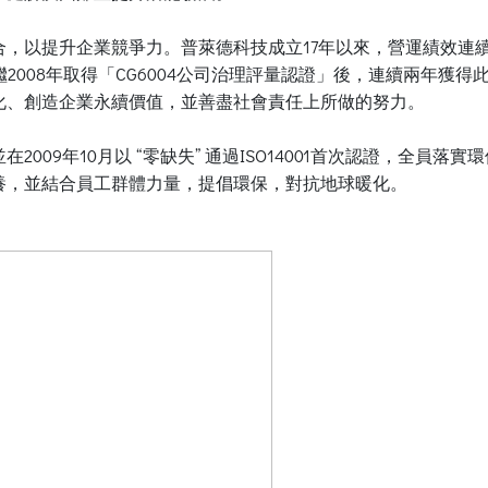
以提升企業競爭力。普萊德科技成立17年以來，營運績效連續獲利
是繼2008年取得「CG6004公司治理評量認證」後，連續兩年
化、創造企業永續價值，並善盡社會責任上所做的努力。
09年10月以 “零缺失” 通過ISO14001首次認證，全員落實環
養，並結合員工群體力量，提倡環保，對抗地球暖化。