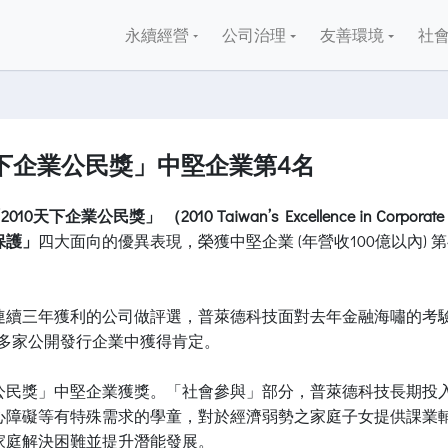
永續經營
公司治理
友善環境
社
天下企業公民獎」中堅企業第4名
2010天下企業公民獎」 （2010 Taiwan’s Excellence in Corporate 
保護」
四大面向的優異表現，榮獲中堅企業 (年營收100億以內) 第
連續三年獲利的公司做評選，普萊德科技面對去年金融海嘯的考
0多家公開發行企業中獲得肯定。
業公民獎」中堅企業獲獎。「社會參與」部分，普萊德科技長期投
心障礙等有特殊需求的學童，對於經濟弱勢之家庭子女提供課業
家庭解決困難並提升潛能發展。