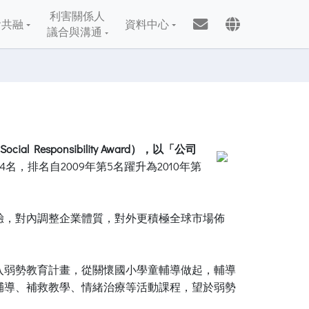
利害關係人
會共融
資料中心
議合與溝通
Social Responsibility Award），以「公司
4名，排名自2009年第5名躍升為2010年第
驗，對內調整企業體質，對外更積極全球市場佈
入弱勢教育計畫，從關懷國小學童輔導做起，輔導
輔導、補救教學、情緒治療等活動課程，望於弱勢