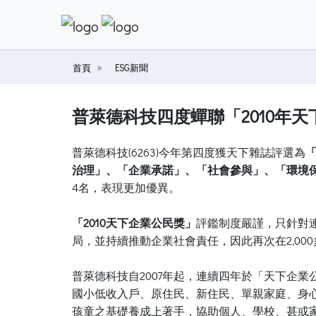
首頁
ESG新聞
普萊德科技四度蟬聯「2010年
普萊德科技(6263)今年第四度獲天下雜誌評選為
「
治理」、「企業承諾」、「社會參與」、「環境
4名，表現更加優異。
「2010天下企業公民獎」
評鑑制度嚴謹，只針對
局，並持續推動企業社會責任，因此再次在2,00
普萊德科技自2007年起，連續四年於「天下企
國小低收入戶、原住民、新住民、單親家庭、身
孩童之基礎養成上著手，協助個人、學校、甚或