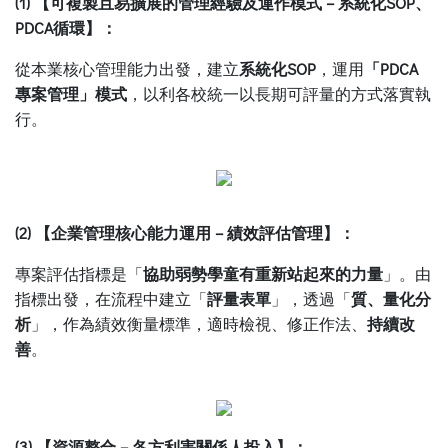
(1) 【可複製且易擴展的管理經驗及運作模式 – 系統化SOP、
PDCA循環】：
從本業核心管理能力出發，建立
系統化SOP
，運用
「PDCA
專案管理」模式
，以利各校統一以長期可評量的方式落實執
行。
(2) 【企業管理核心能力運用 – 績效評估管理】：
專案評估指標是「
協助弱勢學童有重新站起來的力量
」。由
指標出發，在流程中建立「
評量表單
」，透過「
質、量化分
析
」，作為績效衡量標準，適時檢視、修正作法、
持續改
善
。
(3) 【資源整合 – 各方利害關係人投入】：